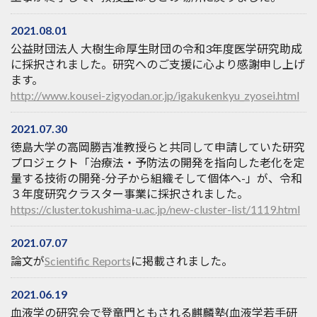
2021.08.01
公益財団法人 大樹生命厚生財団の令和3年度医学研究助成
に採択されました。研究へのご支援に心より感謝申し上げ
ます。
http://www.kousei-zigyodan.or.jp/igakukenkyu_zyosei.html
2021.07.30
徳島大学の高岡勝吉准教授らと共同して申請していた研究
プロジェクト「治療法・予防法の開発を指向した老化を定
量する技術の開発-分子から組織そして個体へ-」が、令和
３年度研究クラスター事業に採択されました。
https://cluster.tokushima-u.ac.jp/new-cluster-list/1119.html
2021.07.07
論文が
Scientific Reports
に掲載されました。
2021.06.19
血液学の研究会で登竜門ともされる麒麟塾(血液学若手研